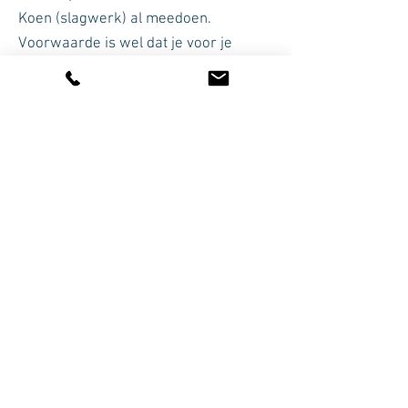
Koen (slagwerk) al meedoen.
Voorwaarde is wel dat je voor je
HaFaBra-diploma A opgaat. De
docenten helpen je daarbij.
We hebben ook een opleidingsorkest.
Als je op les zit kun je hier al na een
paar maanden aan mee doen. Je leert
dan alvast samen te spelen met
anderen. De leerlingen in dit orkest
zijn soms pas 8 jaar, en soms al 70
jaar. Het orkest staat onder leiding van
Els van der Weij.
Leerlingencoördinator
Els de Bree
is
de contactpersoon voor de docenten.